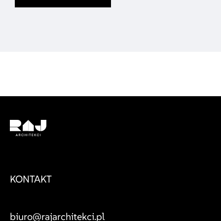
Logo
KONTAKT
biuro@rajarchitekci.pl