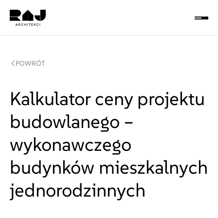
Header
Otw
lub
Logo
Zam
Me
POWRÓT
Kalkulator ceny projektu
budowlanego –
wykonawczego
budynków mieszkalnych
jednorodzinnych