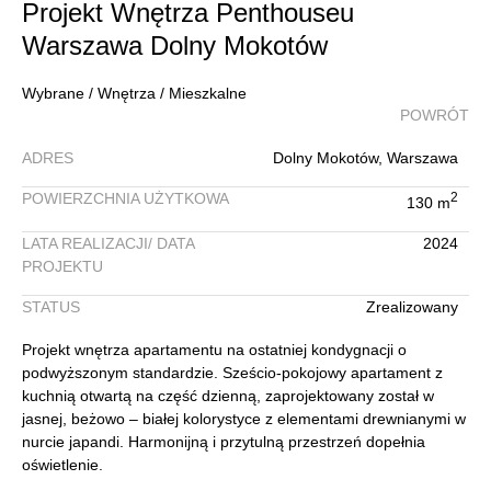
Projekt Wnętrza Penthouseu
Warszawa Dolny Mokotów
Wybrane / Wnętrza / Mieszkalne
POWRÓT
ADRES
Dolny Mokotów, Warszawa
POWIERZCHNIA UŻYTKOWA
2
130 m
LATA REALIZACJI/ DATA
2024
PROJEKTU
STATUS
Zrealizowany
Projekt wnętrza apartamentu na ostatniej kondygnacji o
podwyższonym standardzie. Sześcio-pokojowy apartament z
kuchnią otwartą na część dzienną, zaprojektowany został w
jasnej, beżowo – białej kolorystyce z elementami drewnianymi w
nurcie japandi. Harmonijną i przytulną przestrzeń dopełnia
oświetlenie.